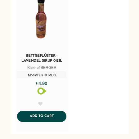
BETTGEFLÜSTER -
LAVENDEL SIRUP 0,25L
Kickhof BERGER
MoaktBus @ MHS
€4.90
AddToWishlist
ADDTOCART
ADD TO CART