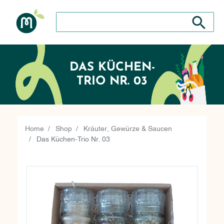
Search store
Search sto
DAS KÜCHEN-
TRIO NR. 03
Home
Shop
Kräuter, Gewürze & Saucen
Das Küchen-Trio Nr. 03