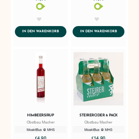
AddToWishlist
AddToWishlist
ADDTOCART
ADDTOCART
IN DEN WARENKORB
IN DEN WARENKORB
HIMBEERSIRUP
STEIRERCIDER 6 PACK
Obstbau Macher
Obstbau Macher
MoaktBus @ MHS
MoaktBus @ MHS
€4,90
€14,90