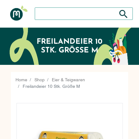
Search store
Search sto
FREILANDEIER 10
STK. GRÖSSE M
Home
Shop
Eier & Teigwaren
Freilandeier 10 Stk. Größe M