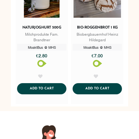
NATURJOGHURT 500G
BIO-ROGGENBROT 1 KG
Milchprodukte Fam.
Biobergbauernhof Heinz
Brandtner
Hildegard
MoaktBus @ MHS
MoaktBus @ MHS
€2.80
€7.00
AddToWishlist
AddToWishlist
ADDTOCART
ADDTOCART
ADD TO CART
ADD TO CART